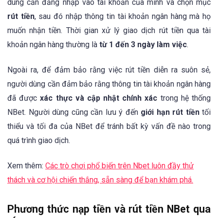
dùng cần đăng nhập vào tài khoản của mình và chọn mục
rút tiền
, sau đó nhập thông tin tài khoản ngân hàng mà họ
muốn nhận tiền. Thời gian xử lý giao dịch rút tiền qua tài
khoản ngân hàng thường là
từ 1 đến 3 ngày làm việc
.
Ngoài ra, để đảm bảo rằng việc rút tiền diễn ra suôn sẻ,
người dùng cần đảm bảo rằng thông tin tài khoản ngân hàng
đã được
xác thực và cập nhật chính xác
trong hệ thống
NBet. Người dùng cũng cần lưu ý đến
giới hạn rút tiền
tối
thiểu và tối đa của NBet để tránh bất kỳ vấn đề nào trong
quá trình giao dịch.
Xem thêm:
Các trò chơi phổ biến trên Nbet luôn đầy thử
thách và cơ hội chiến thắng, sẵn sàng để bạn khám phá.
Phương thức nạp tiền và rút tiền NBet qua