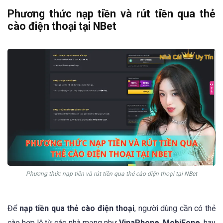
Phương thức nạp tiền và rút tiền qua thẻ
cào điện thoại tại NBet
Phương thức nạp tiền và rút tiền qua thẻ cào điện thoại tại NBet
Để
nạp tiền qua thẻ cào điện thoại
, người dùng cần có thẻ
cào hợp lệ từ các nhà mạng như
VinaPhone
,
MobiFone
, hay