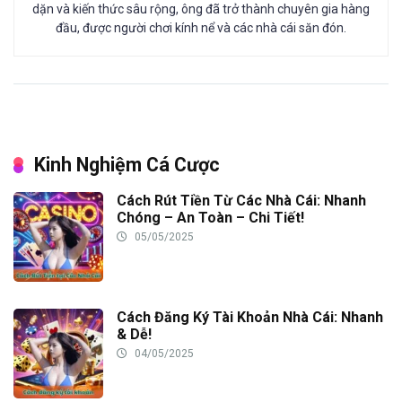
dặn và kiến thức sâu rộng, ông đã trở thành chuyên gia hàng
đầu, được người chơi kính nể và các nhà cái săn đón.
Kinh Nghiệm Cá Cược
Cách Rút Tiền Từ Các Nhà Cái: Nhanh
Chóng – An Toàn – Chi Tiết!
05/05/2025
Cách Đăng Ký Tài Khoản Nhà Cái: Nhanh
& Dễ!
04/05/2025