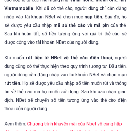
Vietnamobile
. Khi đã có thẻ cào, người dùng chỉ cần đăng
nhập vào tài khoản NBet và chọn mục
nạp tiền
. Sau đó, họ
sẽ được yêu cầu nhập
mã số thẻ cào
và
mã pin
của thẻ.
Sau khi hoàn tất, số tiền tương ứng với giá trị thẻ cào sẽ
được cộng vào tài khoản NBet của người dùng.
Khi muốn
rút tiền từ NBet về thẻ cào điện thoại
, người
dùng cũng có thể thực hiện theo quy trình tương tự. Đầu tiên,
người dùng cần đăng nhập vào tài khoản NBet và chọn mục
rút tiền
. Họ sẽ được yêu cầu nhập số tiền muốn rút và thông
tin về thẻ cào mà họ muốn sử dụng. Sau khi xác nhận giao
dịch, NBet sẽ chuyển số tiền tương ứng vào thẻ cào điện
thoại của người dùng.
Xem thêm:
Chương trình khuyến mãi của Nbet vô cùng hấp