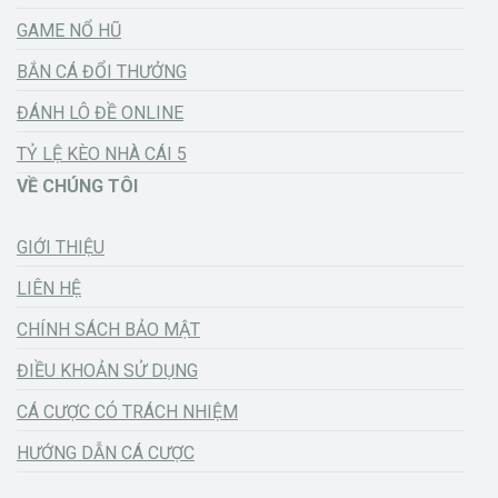
GAME NỔ HŨ
BẮN CÁ ĐỔI THƯỞNG
ĐÁNH LÔ ĐỀ ONLINE
TỶ LỆ KÈO NHÀ CÁI 5
VỀ CHÚNG TÔI
GIỚI THIỆU
LIÊN HỆ
CHÍNH SÁCH BẢO MẬT
ĐIỀU KHOẢN SỬ DỤNG
CÁ CƯỢC CÓ TRÁCH NHIỆM
HƯỚNG DẪN CÁ CƯỢC