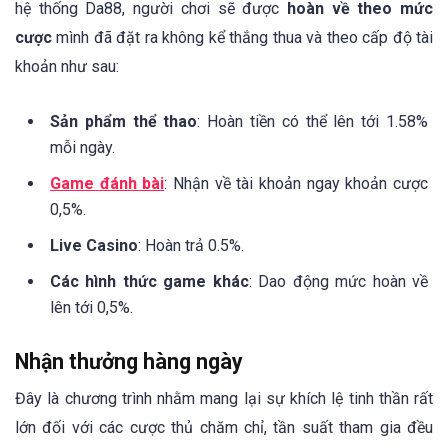
hệ thống Da88, người chơi sẽ được
hoàn về theo mức
cược
mình đã đặt ra không kể thắng thua và theo cấp độ tài
khoản như sau:
Sản phẩm thể thao
: Hoàn tiền có thể lên tới 1.58%
mỗi ngày.
Game đánh bài
: Nhận về tài khoản ngay khoản cược
0,5%.
Live Casino
: Hoàn trả 0.5%.
Các hình thức game khác
: Dao động mức hoàn về
lên tới 0,5%.
Nhận thưởng hàng ngày
Đây là chương trình nhằm mang lại sự khích lệ tinh thần rất
lớn đối với các cược thủ chăm chỉ, tần suất tham gia đều