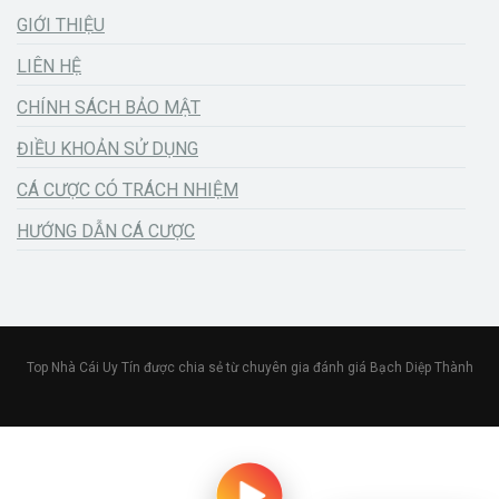
GIỚI THIỆU
LIÊN HỆ
CHÍNH SÁCH BẢO MẬT
ĐIỀU KHOẢN SỬ DỤNG
CÁ CƯỢC CÓ TRÁCH NHIỆM
HƯỚNG DẪN CÁ CƯỢC
Top Nhà Cái Uy Tín được chia sẻ từ chuyên gia đánh giá Bạch Diệp Thành