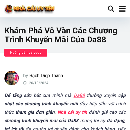
Khám Phá Vô Vàn Các Chương
Trình Khuyến Mãi Của Da88
Hướng dẫn cá cược
by
Bạch Diệp Thành
26/10/2024
Để tăng sức hút
của mình mà
Da88
thường xuyên
cập
nhật các chương trình khuyến mãi
đầy hấp dẫn với cách
thức
tham gia đơn giản
.
Nhà cái uy tín
đánh giá cao các
chương trình khuyến mãi của Da88
mang tới sự
đa dạng,
lợi ích
tối đa nguồn lợi nhuận dành cho khách hàng. Hãy