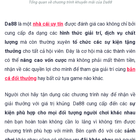
Tổng quan về chương trình khuyến mãi của Da88
Da88
là một
nhà cái uy tín
được đánh giá cao không chỉ bởi
cung cấp đa dạng các
hình thức giải trí, dịch vụ chất
lượng
mà còn thường xuyên
tổ chức các sự kiện tặng
thưởng
cho tất cả hội viên. Đây là cơ hội mà các thành viên
có thể
nâng cao vốn cược
mà không phải mất thêm tiền,
nhận về các quyền lợi cho mình để tham gia giải trí cùng
bắn
cá đổi thưởng
hay bất cứ tựa game nào khác.
Người chơi hãy tận dụng các chương trình này để nhận về
giải thưởng với giá trị khủng. Da88 cung cấp đến các
sự
kiện phù hợp cho mọi đối tượng người chơi khác nhau
nên bạn hoàn toàn không cần lo lắng vì không tìm được
chương trình phù hợp với mình. Bên cạnh đó với các
sảnh
chơi
khác nhau cũng có những
ưu đãi khác nhau
mà người