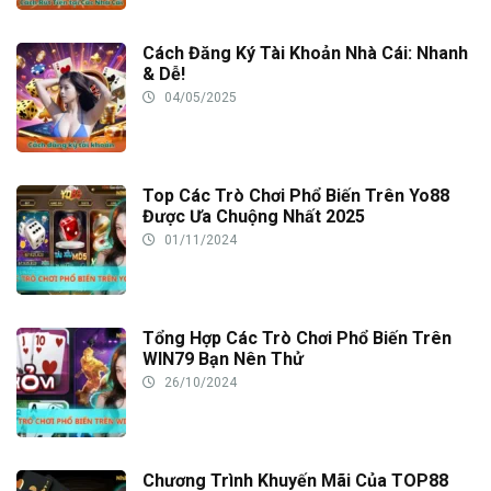
Cách Đăng Ký Tài Khoản Nhà Cái: Nhanh
& Dễ!
04/05/2025
Top Các Trò Chơi Phổ Biến Trên Yo88
Được Ưa Chuộng Nhất 2025
01/11/2024
Tổng Hợp Các Trò Chơi Phổ Biến Trên
WIN79 Bạn Nên Thử
26/10/2024
Chương Trình Khuyến Mãi Của TOP88