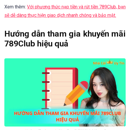
Xem thêm:
Với phương thức nạp tiền và rút tiền 789Club, bạn
sẽ dễ dàng thực hiện giao dịch nhanh chóng và bảo mật.
Hướng dẫn tham gia khuyến mãi
789Club hiệu quả