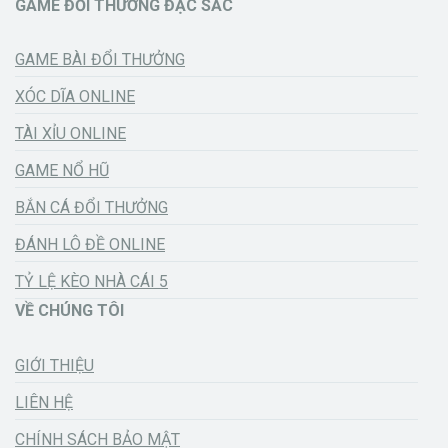
GAME ĐỔI THƯỞNG ĐẶC SẮC
GAME BÀI ĐỔI THƯỞNG
XÓC DĨA ONLINE
TÀI XỈU ONLINE
GAME NỔ HŨ
BẮN CÁ ĐỔI THƯỞNG
ĐÁNH LÔ ĐỀ ONLINE
TỶ LỆ KÈO NHÀ CÁI 5
VỀ CHÚNG TÔI
GIỚI THIỆU
LIÊN HỆ
CHÍNH SÁCH BẢO MẬT