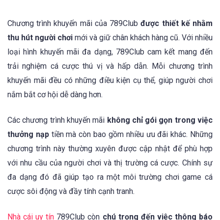
Chương trình khuyến mãi của 789Club
được thiết kế nhằm
thu hút người chơi
mới và giữ chân khách hàng cũ. Với nhiều
loại hình khuyến mãi đa dạng, 789Club cam kết mang đến
trải nghiệm cá cược thú vị và hấp dẫn. Mỗi chương trình
khuyến mãi đều có những điều kiện cụ thể, giúp người chơi
nắm bắt cơ hội dễ dàng hơn.
Các chương trình khuyến mãi
không chỉ gói gọn trong việc
thưởng nạp
tiền mà còn bao gồm nhiều ưu đãi khác. Những
chương trình này thường xuyên được cập nhật để phù hợp
với nhu cầu của người chơi và thị trường cá cược. Chính sự
đa dạng đó đã giúp tạo ra một môi trường chơi game cá
cược sôi động và đầy tính cạnh tranh.
Nhà cái uy tín
789Club còn
chú trọng đến việc thông báo