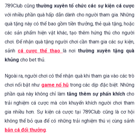
789Club cũng
thường xuyên tổ chức các sự kiện cá cược
với nhiều phần quà hấp dẫn dành cho người tham gia. Những
quà tặng này có thể bao gồm tiền thưởng, thẻ quà tặng, hoặc
các sản phẩm hiện vật khác, tạo thêm hứng thú cho người
chơi. Để nhận quà tặng người chơi cần tham gia các sự kiện,
sảnh
cá cược thể thao
là nơi
thường xuyên tặng quà
khủng
cho bet thủ.
Ngoài ra, người chơi có thể nhận quà khi tham gia vào các trò
chơi nổi bật như
game nổ hũ
trong các dịp đặc biệt. Những
phần quà này không chỉ làm
tăng thêm sự phấn khích
cho
trải nghiệm cá cược mà còn khuyến khích người chơi tham
gia nhiều hơn. Sự kiện cá cược tại 789Club cũng là cơ hội
không thể bỏ qua để có những trải nghiệm thú vị cùng sảnh
bắn cá đổi thưởng
.