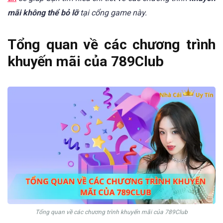
mãi không thể bỏ lỡ
tại cổng game này.
Tổng quan về các chương trình
khuyến mãi của 789Club
Tổng quan về các chương trình khuyến mãi của 789Club