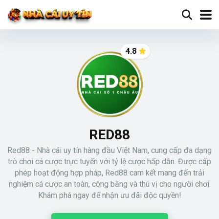
4.8
RED88
Red88 - Nhà cái uy tín hàng đầu Việt Nam, cung cấp đa dạng
trò chơi cá cược trực tuyến với tỷ lệ cược hấp dẫn. Được cấp
phép hoạt động hợp pháp, Red88 cam kết mang đến trải
nghiệm cá cược an toàn, công bằng và thú vị cho người chơi.
Khám phá ngay để nhận ưu đãi độc quyền!