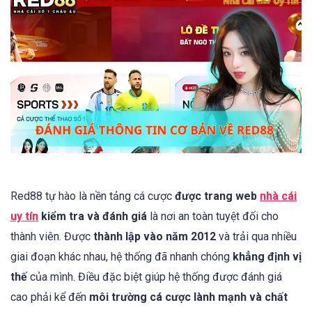
Red88 tự hào là nền tảng cá cược
được trang web
nhà cái
uy tín
kiểm tra và đánh giá
là nơi an toàn tuyệt đối cho
thành viên. Được
thành lập vào năm 2012
và trải qua nhiều
giai đoạn khác nhau, hệ thống đã nhanh chóng
khẳng định vị
thế
của mình. Điều đặc biệt giúp hệ thống được đánh giá
cao phải kể đến
môi trường cá cược lành mạnh và chất