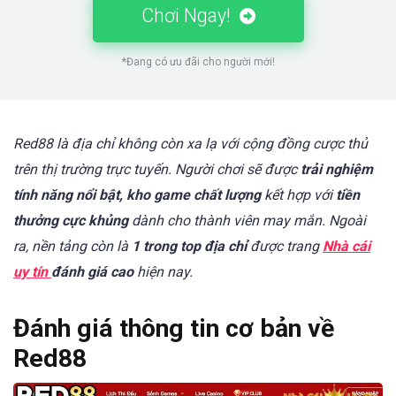
Chơi Ngay!
*Đang có ưu đãi cho người mới!
Red88 là địa chỉ không còn xa lạ với cộng đồng cược thủ
trên thị trường trực tuyến. Người chơi sẽ được
trải nghiệm
tính năng nổi bật, kho game chất lượng
kết hợp với
tiền
thưởng cực khủng
dành cho thành viên may mắn. Ngoài
ra, nền tảng còn là
1 trong top địa chỉ
được trang
Nhà cái
uy tín
đánh giá cao
hiện nay.
Đánh giá thông tin cơ bản về
Red88