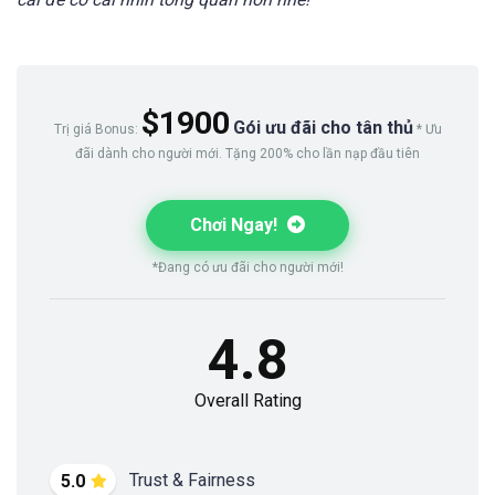
$1900
Gói ưu đãi cho tân thủ
Trị giá Bonus:
* Ưu
đãi dành cho người mới. Tặng 200% cho lần nạp đầu tiên
Chơi Ngay!
*Đang có ưu đãi cho người mới!
4.8
Overall Rating
Trust & Fairness
5.0