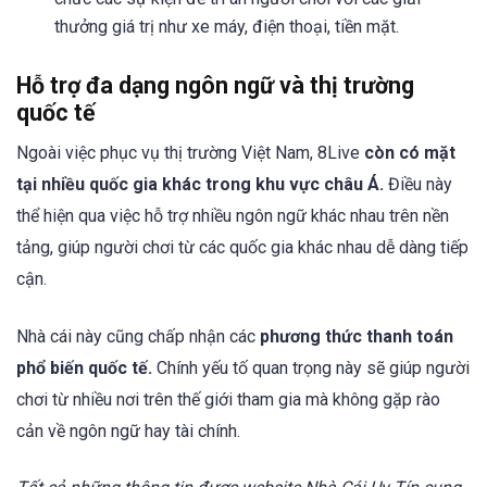
thưởng giá trị như xe máy, điện thoại, tiền mặt.
Hỗ trợ đa dạng ngôn ngữ và thị trường
quốc tế
Ngoài việc phục vụ thị trường Việt Nam, 8Live
còn có mặt
tại nhiều quốc gia khác trong khu vực châu Á.
Điều này
thể hiện qua việc hỗ trợ nhiều ngôn ngữ khác nhau trên nền
tảng, giúp người chơi từ các quốc gia khác nhau dễ dàng tiếp
cận.
Nhà cái này cũng chấp nhận các
phương thức thanh toán
phổ biến quốc tế.
Chính yếu tố quan trọng này sẽ giúp người
chơi từ nhiều nơi trên thế giới tham gia mà không gặp rào
cản về ngôn ngữ hay tài chính.