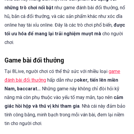
những trò chơi nổi bật
như game đánh bài đổi thưởng, nổ
hũ, bắn cá đổi thưởng, và các sản phẩm khác như xóc dĩa
online hay tài xỉu online. Đây là các trò chơi phổ biến,
được
tối ưu hóa để mang lại trải nghiệm mượt mà
cho người
chơi.
Game bài đổi thưởng
Tại 8Live, người chơi có thể thử sức với nhiều loại
game
đánh bài đổi thưởng
hấp dẫn như p
oker, tiến lên miền
Nam, baccarat…
Những game này không chỉ đòi hỏi kỹ
năng mà còn phụ thuộc vào yếu tố may mắn, tạo nên
cảm
giác hồi hộp và thú vị khi tham gia
. Nhà cái này đảm bảo
tính công bằng, minh bạch trong mỗi ván bài, đem lại niềm
tin cho người chơi.