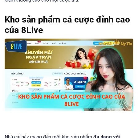
Kho sản phẩm cá cược đỉnh cao
của 8Live
Nhà cái này mang đến một kho sản phẩm
đa dạng với