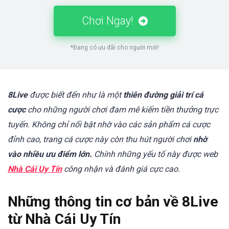
Chơi Ngay!
*Đang có ưu đãi cho người mới!
8Live
được biết đến như là một
thiên đường giải trí cá
cược
cho những người chơi đam mê kiếm tiền thưởng trực
tuyến. Không chỉ nổi bật nhờ vào các sản phẩm cá cược
đỉnh cao, trang cá cược này còn thu hút người chơi
nhờ
vào nhiều ưu điểm lớn.
Chính những yếu tố này được web
Nhà Cái Uy Tín
công nhận và đánh giá cực cao.
Những thông tin cơ bản về 8Live
từ Nhà Cái Uy Tín