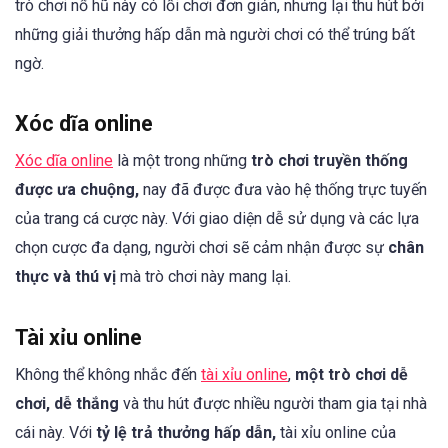
trò chơi nổ hũ này có lối chơi đơn giản, nhưng lại thu hút bởi
những giải thưởng hấp dẫn mà người chơi có thể trúng bất
ngờ.
Xóc dĩa online
Xóc dĩa online
là một trong những
trò chơi truyền thống
được ưa chuộng,
nay đã được đưa vào hệ thống trực tuyến
của trang cá cược này. Với giao diện dễ sử dụng và các lựa
chọn cược đa dạng, người chơi sẽ cảm nhận được sự
chân
thực và thú vị
mà trò chơi này mang lại.
Tài xỉu online
Không thể không nhắc đến
tài xỉu online
,
một trò chơi dễ
chơi, dễ thắng
và thu hút được nhiều người tham gia tại nhà
cái này. Với
tỷ lệ trả thưởng hấp dẫn,
tài xỉu online của