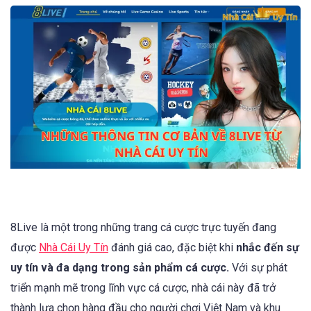
8Live là một trong những trang cá cược trực tuyến đang
được
Nhà Cái Uy Tín
đánh giá cao, đặc biệt khi
nhắc đến sự
uy tín và đa dạng trong sản phẩm cá cược.
Với sự phát
triển mạnh mẽ trong lĩnh vực cá cược, nhà cái này đã trở
thành lựa chọn hàng đầu cho người chơi Việt Nam và khu