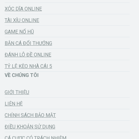
XÓC DĨA ONLINE
TÀI XỈU ONLINE
GAME NỔ HŨ
BẮN CÁ ĐỔI THƯỞNG
ĐÁNH LÔ ĐỀ ONLINE
TỶ LỆ KÈO NHÀ CÁI 5
VỀ CHÚNG TÔI
GIỚI THIỆU
LIÊN HỆ
CHÍNH SÁCH BẢO MẬT
ĐIỀU KHOẢN SỬ DỤNG
CÁ CƯỢC CÓ TRÁCH NHIỆM