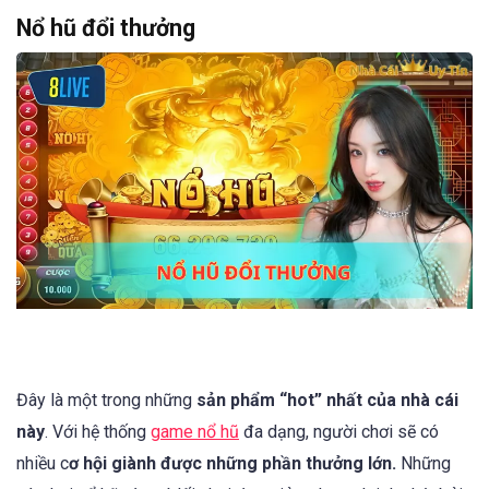
Nổ hũ đổi thưởng
Đây là một trong những
sản phẩm “hot” nhất của nhà cái
này
. Với hệ thống
game nổ hũ
đa dạng, người chơi sẽ có
nhiều c
ơ hội giành được những phần thưởng lớn.
Những