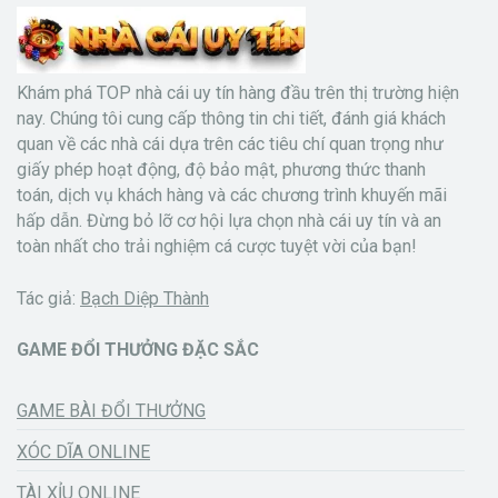
Khám phá TOP nhà cái uy tín hàng đầu trên thị trường hiện
nay. Chúng tôi cung cấp thông tin chi tiết, đánh giá khách
quan về các nhà cái dựa trên các tiêu chí quan trọng như
giấy phép hoạt động, độ bảo mật, phương thức thanh
toán, dịch vụ khách hàng và các chương trình khuyến mãi
hấp dẫn. Đừng bỏ lỡ cơ hội lựa chọn nhà cái uy tín và an
toàn nhất cho trải nghiệm cá cược tuyệt vời của bạn!
Tác giả:
Bạch Diệp Thành
GAME ĐỔI THƯỞNG ĐẶC SẮC
GAME BÀI ĐỔI THƯỞNG
XÓC DĨA ONLINE
TÀI XỈU ONLINE