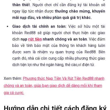
thân thiế
t. Người chơi chỉ cần đăng ký tài khoản sẽ
ngay lập tức nhận được
thưởng chào mừng, khuyến
mãi nạp đầu, và nhiều phần quà giá trị khác.
Giao dịch tài chính an toàn:
Việc sở hữu một tài
khoản Red88 sẽ giúp người chơi thực hiện các giao
dịch
nạp
rút tiền
nhanh chóng và an toàn
. Việc đảm
bảo về tính bảo mật của thông tin khách hàng luôn
được xem là nhiệm vụ quan trọng của Red88. Bên
cạnh đó, nhà cái còn cung cấp nhiều phương thức giao
dịch tiện lợi như thẻ ngân hàng, thẻ cào,ví điện tử.
Xem thêm:
Phương thức Nạp Tiền Và Rút Tiền Red88 nhanh
chóng và an toàn, giúp bạn giao dịch dễ dàng mỗi khi tham
gia cá cược.
Hướng dẫn chi tiết cách đăng ký