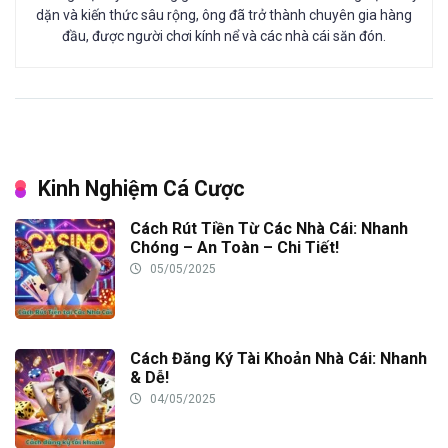
dặn và kiến thức sâu rộng, ông đã trở thành chuyên gia hàng
đầu, được người chơi kính nể và các nhà cái săn đón.
Kinh Nghiệm Cá Cược
Cách Rút Tiền Từ Các Nhà Cái: Nhanh
Chóng – An Toàn – Chi Tiết!
05/05/2025
Cách Đăng Ký Tài Khoản Nhà Cái: Nhanh
& Dễ!
04/05/2025