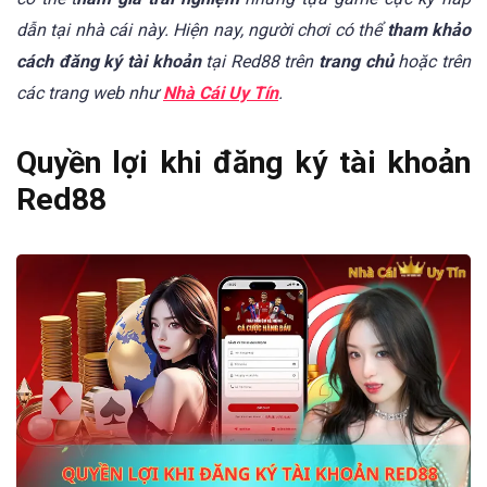
dẫn tại nhà cái này. Hiện nay, người chơi có thể
tham khảo
cách đăng ký tài khoản
tại Red88 trên
trang chủ
hoặc trên
các trang web như
Nhà Cái Uy Tín
.
Quyền lợi khi đăng ký tài khoản
Red88