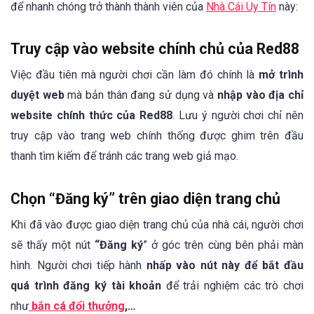
để nhanh chóng trở thành thành viên của
Nhà Cái Uy Tín
này:
Truy cập vào website chính chủ của Red88
Việc đầu tiên mà người chơi cần làm đó chính là
mở trình
duyệt web
mà bản thân đang sử dụng và
nhập vào địa chỉ
website chính thức của Red88
. Lưu ý người chơi chỉ nên
truy cập vào trang web chính thống được ghim trên đầu
thanh tìm kiếm để tránh các trang web giả mạo.
Chọn “Đăng ký” trên giao diện trang chủ
Khi đã vào được giao diện trang chủ của nhà cái, người chơi
sẽ thấy một nút
“Đăng ký
” ở góc trên cùng bên phải màn
hình. Người chơi tiếp hành
nhấp vào nút này để bắt đầu
quá trình đăng ký tài khoản
để trải nghiệm các trò chơi
như
bắn cá đổi thưởng
,…