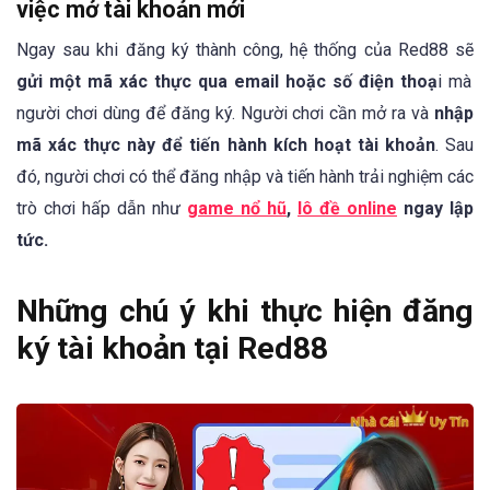
việc mở tài khoản mới
Ngay sau khi đăng ký thành công, hệ thống của Red88 sẽ
gửi một mã xác thực qua email hoặc số điện thoạ
i mà
người chơi dùng để đăng ký. Người chơi cần mở ra và
nhập
mã xác thực này để tiến hành kích hoạt tài khoản
. Sau
đó, người chơi có thể đăng nhập và tiến hành trải nghiệm các
trò chơi hấp dẫn như
game nổ hũ
,
lô đề online
ngay lập
tức.
Những chú ý khi thực hiện đăng
ký tài khoản tại Red88