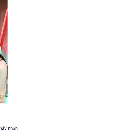
 hãy nhấn