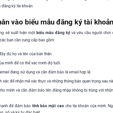
h đăng ký tài khoản.
hân vào biểu mẫu đăng ký tài khoả
ng sẽ xuất hiện một
biểu mẫu đăng ký
và yêu cầu người chơi
à các bạn cần cung cấp bao gồm:
đầy đủ họ và tên của bản thân.
ủa mình để có thể xác minh độ tuổi.
 email đang sử dụng và cần đảm bảo là email hợp lệ.
nh xác để nhận mã xác thực và những thông báo quan trọng sau nà
 cho mình và cần đảm bảo tên đăng nhập không bị trùng với nhữ
u mạnh để đảm bảo
tính bảo mật cao
cho tài khoản của mình. Ng
, số và ký tự đặc biệt.