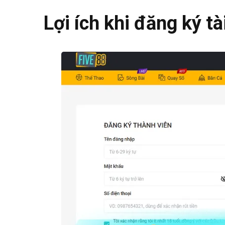
Lợi ích khi đăng ký tà