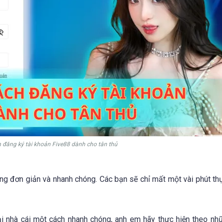
đăng ký tài khoản Five88 dành cho tân thủ
ùng đơn giản và nhanh chóng. Các bạn sẽ chỉ mất một vài phút thự
tại nhà cái một cách nhanh chóng, anh em hãy thực hiện theo n