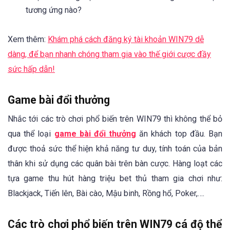
tương ứng nào?
Xem thêm:
Khám phá cách đăng ký tài khoản WIN79 dễ
dàng, để bạn nhanh chóng tham gia vào thế giới cược đầy
sức hấp dẫn!
Game bài đổi thưởng
Nhắc tới các trò chơi phổ biến trên WIN79 thì không thể bỏ
qua thể loại
game bài đổi thưởng
ăn khách top đầu. Bạn
được thoả sức thể hiện khả năng tư duy, tính toán của bản
thân khi sử dụng các quân bài trên bàn cược. Hàng loạt các
tựa game thu hút hàng triệu bet thủ tham gia chơi như:
Blackjack, Tiến lên, Bài cào, Mậu binh, Rồng hổ, Poker,….
Các trò chơi phổ biến trên WIN79 cá độ thể