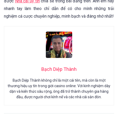
được
Nhà cái uy tín
chia sẻ trong bài đăng trên. Anh em hãy
nhanh tay làm theo chỉ dẫn để có cho mình những trải
nghiệm cá cược chuyên nghiệp, minh bạch và đáng nhớ nhất!
Bạch Diệp Thành
Bạch Diệp Thành không chỉ là một cái tên, mà còn là một
thương hiệu uy tín trong giới casino online. Với kinh nghiệm dày
dặn và kiến thức sâu rộng, ông đã trở thành chuyên gia hàng
đầu, được người chơi kính nể và các nhà cái săn đón.