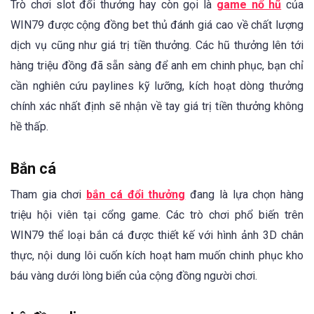
Trò chơi slot đổi thưởng hay còn gọi là
game nổ hũ
của
WIN79 được cộng đồng bet thủ đánh giá cao về chất lượng
dịch vụ cũng như giá trị tiền thưởng. Các hũ thưởng lên tới
hàng triệu đồng đã sẵn sàng để anh em chinh phục, bạn chỉ
cần nghiên cứu paylines kỹ lưỡng, kích hoạt dòng thưởng
chính xác nhất định sẽ nhận về tay giá trị tiền thưởng không
hề thấp.
Bắn cá
Tham gia chơi
bắn cá đổi thưởng
đang là lựa chọn hàng
triệu hội viên tại cổng game. Các trò chơi phổ biến trên
WIN79 thể loại bắn cá được thiết kế với hình ảnh 3D chân
thực, nội dung lôi cuốn kích hoạt ham muốn chinh phục kho
báu vàng dưới lòng biển của cộng đồng người chơi.