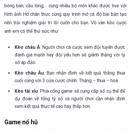
bóng bàn, cầu lông,… cùng nhiều bộ môn khác được live với
hình ảnh Hd chân thực cùng quy trình mở cá độ bài bản tạo
nên trải nghiệm giải trí lôi cuốn cho bạn. Vô vàn kèo cược
anh em có thể thử sức như:
Kèo châu Á
: Người chơi cá cược xem đội tuyển được
đánh giá mạnh hay đội yếu hơn sẽ giành thắng với tỷ
số áp đảo.
Kèo châu Âu
: Bạn nhận định về kết quả thắng thua
cuối cùng với 3 cửa cược chính: Thắng – thua – hoà.
Kèo tài xỉu
: Phía cổng game sẽ cung cấp số cụ thể để
dự đoán về tổng tỷ số và người chơi cần nhận định
xem kết quả thực tế cao hay thấp hơn.
Game nổ hũ