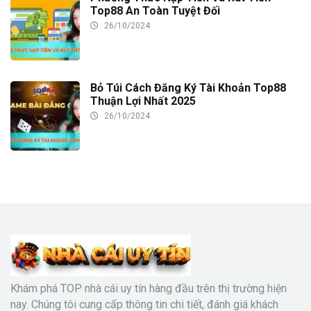
Top88 An Toàn Tuyệt Đối
26/10/2024
Bỏ Túi Cách Đăng Ký Tài Khoản Top88
Thuận Lợi Nhất 2025
26/10/2024
Khám phá TOP nhà cái uy tín hàng đầu trên thị trường hiện
nay. Chúng tôi cung cấp thông tin chi tiết, đánh giá khách