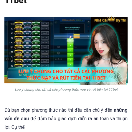
11bet
Lưu ý chung cho tất cả các phương thức nạp và rút tiền tại 11bet
Dù bạn chọn phương thức nào thì đều cần chú ý đến
những
vấn đề sau
để đảm bảo giao dịch diễn ra an toàn và thuận
lợi. Cụ thể: