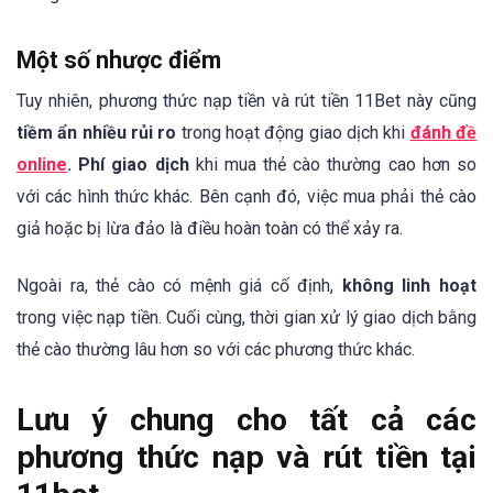
Một số nhược điểm
Tuy nhiên, phương thức nạp tiền và rút tiền 11Bet này cũng
tiềm ẩn nhiều rủi ro
trong hoạt động giao dịch khi
đánh đề
online
.
Phí giao dịch
khi mua thẻ cào thường cao hơn so
với các hình thức khác. Bên cạnh đó, việc mua phải thẻ cào
giả hoặc bị lừa đảo là điều hoàn toàn có thể xảy ra.
Ngoài ra, thẻ cào có mệnh giá cố định,
không linh hoạt
trong việc nạp tiền. Cuối cùng, thời gian xử lý giao dịch bằng
thẻ cào thường lâu hơn so với các phương thức khác.
Lưu ý chung cho tất cả các
phương thức nạp và rút tiền tại