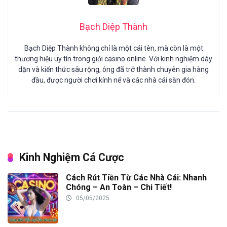
Bạch Diệp Thành
Bạch Diệp Thành không chỉ là một cái tên, mà còn là một
thương hiệu uy tín trong giới casino online. Với kinh nghiệm dày
dặn và kiến thức sâu rộng, ông đã trở thành chuyên gia hàng
đầu, được người chơi kính nể và các nhà cái săn đón.
Kinh Nghiệm Cá Cược
Cách Rút Tiền Từ Các Nhà Cái: Nhanh
Chóng – An Toàn – Chi Tiết!
05/05/2025