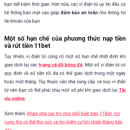
bạn tiết kiệm thời gian. Hơn nữa, các ví điện tử uy tín đều có
hệ thống bảo mật cao giúp
đảm bảo an toàn
cho thông tin
tài khoản của bạn.
Một số hạn chế của phương thức nạp tiền
và rút tiền 11bet
Tuy nhiên, ví điện tử cũng có một số hạn chế nhất định khi
giao dịch tại các
trang cá độ bóng đá
.
Một số ví điện tử có
quy định về số tiền tối đa có thể giao dịch trong một ngày
hoặc một tháng. Tùy thuộc vào nhà cung cấp và loại ví điện
tử nên bạn có thể phải chịu một số phí khi giao dịch tại
Tài
xỉu online
.
Xem thêm:
Khám phá các trò chơi phổ biến trên 11Bet, nơi
cược thủ có thể thử sức và tìm kiếm cơ hội chiến thắng hấp