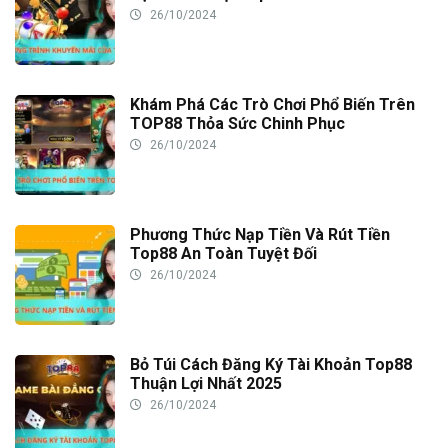
26/10/2024
Khám Phá Các Trò Chơi Phổ Biến Trên
TOP88 Thỏa Sức Chinh Phục
26/10/2024
Phương Thức Nạp Tiền Và Rút Tiền
Top88 An Toàn Tuyệt Đối
26/10/2024
Bỏ Túi Cách Đăng Ký Tài Khoản Top88
Thuận Lợi Nhất 2025
26/10/2024