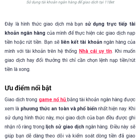
Sử dụng tài khoản ngân hàng để giao dịch tại 11Bet
Đây là hình thức giao dịch mà bạn
sử dụng trực tiếp tài
khoản ngân hàng
của mình để thực hiện các giao dịch nạp
tiền hoặc rút tiền. Bạn sẽ
liên kết tài khoản
ngân hàng của
mình với tài khoản trên hệ thống
Nhà cái uy tín
. Khi muốn
giao dịch hay đổi thưởng thì chỉ cần chọn lệnh nạp tiền/rút
tiền là xong.
Ưu điểm nổi bật
Giao dịch trong
game nổ hũ
bằng tài khoản ngân hàng được
xem là
phương thức an toàn và phổ biến
nhất hiện nay. Khi
sử dụng hình thức này, mọi giao dịch của bạn đều được ghi
nhận rõ ràng trong
lịch sử giao dịch
ngân hàng. Điều này sẽ
giúp bạn dễ dàng theo dõi và kiểm soát dòng tiền đã giao