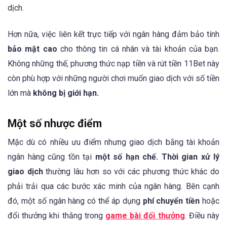
dịch.
Hơn nữa, việc liên kết trực tiếp với ngân hàng đảm bảo tính
bảo mật cao
cho thông tin cá nhân và tài khoản của bạn.
Không những thế, phương thức nạp tiền và rút tiền 11Bet này
còn phù hợp với những người chơi muốn giao dịch với số tiền
lớn mà
không bị giới hạn.
Một số nhược điểm
Mặc dù có nhiều ưu điểm nhưng giao dịch bằng tài khoản
ngân hàng cũng tồn tại
một số hạn chế. Thời gian xử lý
giao dịch
thường lâu hơn so với các phương thức khác do
phải trải qua các bước xác minh của ngân hàng. Bên cạnh
đó, một số ngân hàng có thể áp dụng
phí chuyển tiền
hoặc
đổi thưởng khi thắng trong
game bài đổi thưởng
. Điều này