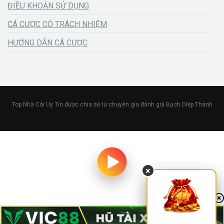
ĐIỀU KHOẢN SỬ DỤNG
CÁ CƯỢC CÓ TRÁCH NHIỆM
HƯỚNG DẪN CÁ CƯỢC
Top Nhà Cái Uy Tín được chia sẻ từ chuyên gia đánh giá Bạch Diệp Thành
×