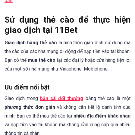
dẫn.
Sử dụng thẻ cào để thực hiện
giao dịch tại 11Bet
Giao dịch bằng thẻ cào
là hình thức giao dịch sử dụng mã
thẻ cào của các nhà mạng di động để nạp tiền vào tài khoản.
Bạn có thể
mua thẻ cào
tại các đại lý hoặc cửa hàng tiện lợi
của một số nhà mạng như Vinaphone, Mobiphone,….
Ưu điểm nổi bật
Giao dịch trong
bắn cá đổi thưởng
bằng thẻ cào là một
phương thức đơn giản
và không cần tiết lộ danh tính của
mình. Bạn có thể mua thẻ cào tại
nhiều địa điểm khác nhau
và nạp tiền vào tài khoản mà không cần cung cấp quá nhiều
thông tin cá nhân.