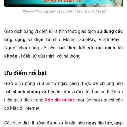
Phương thức nạp tiền và rút tiền 11bet bằng ví điện tử
Giao dịch bằng ví điện tử là hình thức giao dịch
sử dụng các
ứng dụng ví điện tử
như Momo, ZaloPay, ViettelPay….
Người chơi cũng sẽ tiến hành
liên kết và xác minh tài
khoản
ví điện tử của mình với hệ thống.
Ưu điểm nổi bật
Giao dịch bằng ví điện tử ngày càng được ưa chuộng nhờ
tính
nhanh chóng và tiện lợi
. Với ví điện tử, bạn có thể thực
hiện giao dịch trong
Xóc dĩa online
mọi lúc mọi nơi chỉ cần
có kết nối internet.
Các giao dịch thường được xử lý gần như
ngay lập tức,
giúp