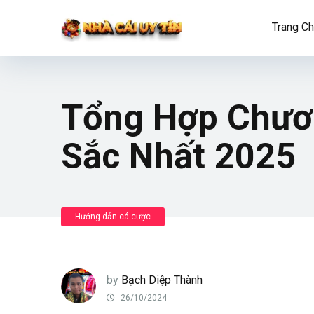
Trang C
Tổng Hợp Chươn
Sắc Nhất 2025
Hướng dẫn cá cược
by
Bạch Diệp Thành
26/10/2024