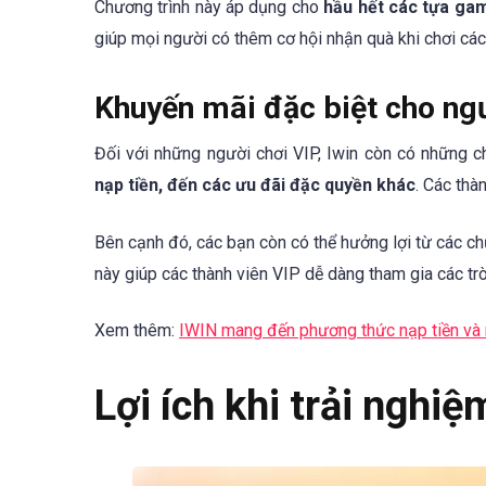
Chương trình này áp dụng cho
hầu hết các tựa ga
giúp mọi người có thêm cơ hội nhận quà khi chơi các 
Khuyến mãi đặc biệt cho ng
Đối với những người chơi VIP, Iwin còn có những ch
nạp tiền, đến các ưu đãi đặc quyền khác
. Các thà
Bên cạnh đó, các bạn còn có thể hưởng lợi từ các c
này giúp các thành viên VIP dễ dàng tham gia các trò 
Xem thêm:
IWIN mang đến phương thức nạp tiền và rú
Lợi ích khi trải nghi