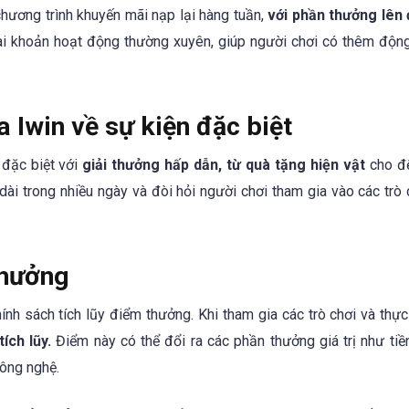
chương trình khuyến mãi nạp lại hàng tuần,
với phần thưởng lên
tài khoản hoạt động thường xuyên, giúp người chơi có thêm động
 Iwin về sự kiện đặc biệt
 đặc biệt với
giải thưởng hấp dẫn, từ quà tặng hiện vật
cho đ
ài trong nhiều ngày và đòi hỏi người chơi tham gia vào các trò 
thưởng
ính sách tích lũy điểm thưởng. Khi tham gia các trò chơi và thực
ích lũy.
Điểm này có thể đổi ra các phần thưởng giá trị như tiề
công nghệ.