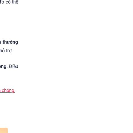
đó có thể
n thưởng
ỗ trợ.
ờng.
Điều
h chóng.