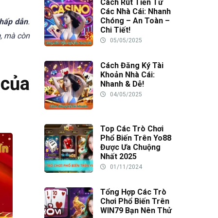
Cách Rút Tiền Từ
Các Nhà Cái: Nhanh
Chóng – An Toàn –
 hấp dẫn
.
Chi Tiết!
n
, mà còn
05/05/2025
Cách Đăng Ký Tài
Khoản Nhà Cái:
 của
Nhanh & Dễ!
04/05/2025
Top Các Trò Chơi
Phổ Biến Trên Yo88
Được Ưa Chuộng
Nhất 2025
01/11/2024
Tổng Hợp Các Trò
Chơi Phổ Biến Trên
WIN79 Bạn Nên Thử