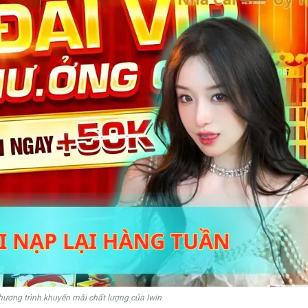
ương trình khuyến mãi chất lượng của Iwin