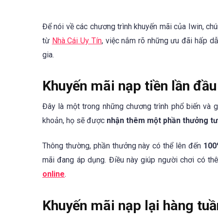
Để nói về các chương trình khuyến mãi của Iwin, ch
từ
Nhà Cái Uy Tín
, việc nắm rõ những ưu đãi hấp d
gia.
Khuyến mãi nạp tiền lần đầu
Đây là một trong những chương trình phổ biến và giá
khoản, họ sẽ được
nhận thêm một phần thưởng tươ
Thông thường, phần thưởng này có thể lên đến
100
mãi đang áp dụng. Điều này giúp người chơi có t
online
.
Khuyến mãi nạp lại hàng tuầ