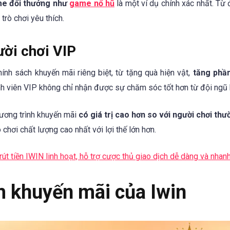
me đổi thưởng như
game nổ hũ
là một ví dụ chính xác nhất. Từ 
trò chơi yêu thích.
ười chơi VIP
ính sách khuyến mãi riêng biệt, từ tặng quà hiện vật,
tăng phầ
nh viên VIP không chỉ nhận được sự chăm sóc tốt hơn từ đội ngũ h
hương trình khuyến mãi
có giá trị cao hơn so với người chơi thư
chơi chất lượng cao nhất với lợi thế lớn hơn.
t tiền IWIN linh hoạt, hỗ trợ cược thủ giao dịch dễ dàng và nhan
ệm khuyến mãi của Iwin