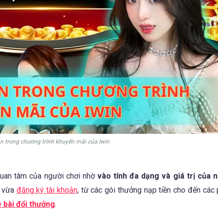
n trong chương trình khuyến mãi của Iwin
 quan tâm của người chơi nhờ
vào tính đa dạng và giá trị của 
i vừa
đăng ký tài khoản
, từ các gói thưởng nạp tiền cho đến các
 bài đổi thưởng
.