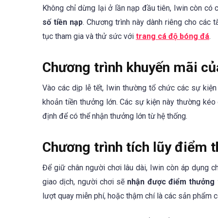
Không chỉ dừng lại ở lần nạp đầu tiên, Iwin còn có 
số tiền nạp
. Chương trình này dành riêng cho các 
tục tham gia và thử sức với
trang cá độ bóng đá
.
Chương trình khuyến mãi của
Vào các dịp lễ tết, Iwin thường tổ chức các sự kiện
khoản tiền thưởng lớn. Các sự kiện này thường kéo d
định để có thể nhận thưởng lớn từ hệ thống.
Chương trình tích lũy điểm 
Để giữ chân người chơi lâu dài, Iwin còn áp dụng ch
giao dịch, người chơi sẽ
nhận được điểm thưởng t
lượt quay miễn phí, hoặc thậm chí là các sản phẩm 