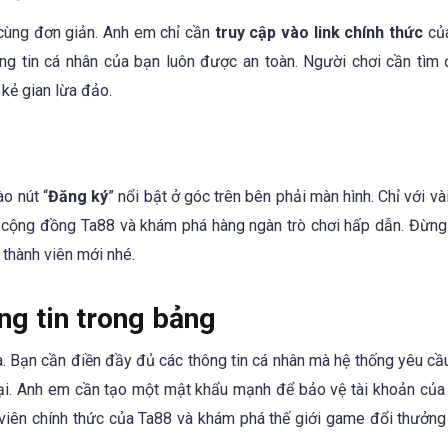
 cùng đơn giản. Anh em chỉ cần
truy cập vào link chính thức
của
 tin cá nhân của bạn luôn được an toàn. Người chơi cần tìm 
 kẻ gian lừa đảo.
ào nút “
Đăng ký
” nổi bật ở góc trên bên phải màn hình. Chỉ với và
a cộng đồng Ta88 và khám phá hàng ngàn trò chơi hấp dẫn. Đừng
 thành viên mới nhé.
ng tin trong bảng
ra. Bạn cần điền đầy đủ các thông tin cá nhân mà hệ thống yêu cầ
oại. Anh em cần tạo một mật khẩu mạnh để bảo vệ tài khoản của
h viên chính thức của Ta88 và khám phá thế giới game đổi thưởn