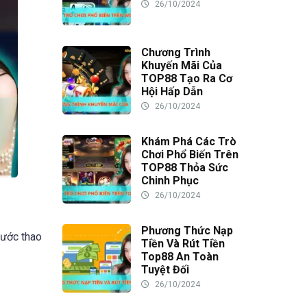
26/10/2024
Chương Trình
Khuyến Mãi Của
TOP88 Tạo Ra Cơ
Hội Hấp Dẫn
26/10/2024
Khám Phá Các Trò
Chơi Phổ Biến Trên
TOP88 Thỏa Sức
Chinh Phục
26/10/2024
Phương Thức Nạp
bước thao
Tiền Và Rút Tiền
Top88 An Toàn
Tuyệt Đối
26/10/2024