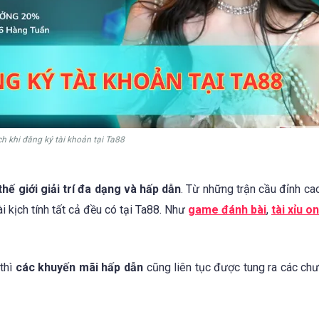
ch khi đăng ký tài khoản tại Ta88
thế giới giải trí đa dạng và hấp dẫn
. Từ những trận cầu đỉnh ca
i kịch tính tất cả đều có tại Ta88. Như
game đánh bài
,
tài xỉu o
thì
các khuyến mãi hấp dẫn
cũng liên tục được tung ra các chư