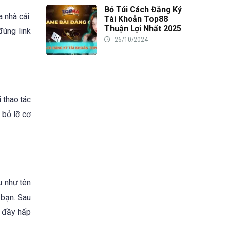
Bỏ Túi Cách Đăng Ký
 nhà cái.
Tài Khoản Top88
Thuận Lợi Nhất 2025
đúng link
26/10/2024
i thao tác
 bỏ lỡ cơ
u như tên
 bạn. Sau
g đầy hấp