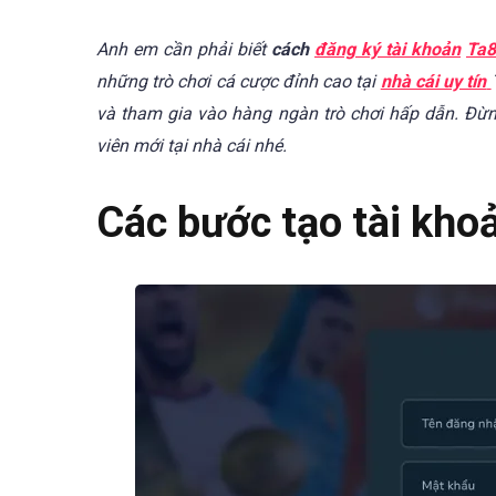
Anh em cần phải biết
cách
đăng ký tài khoản
Ta8
những trò chơi cá cược đỉnh cao tại
nhà cái uy tín
và tham gia vào hàng ngàn trò chơi hấp dẫn. Đừn
viên mới tại nhà cái nhé.
Các bước tạo tài kho