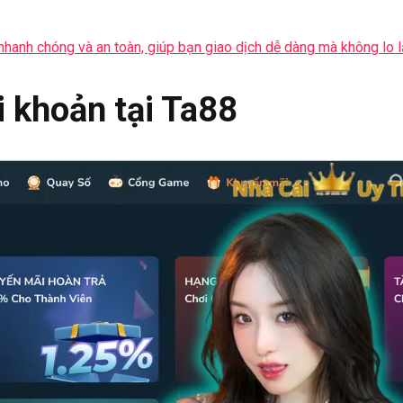
hanh chóng và an toàn, giúp bạn giao dịch dễ dàng mà không lo l
ài khoản tại Ta88