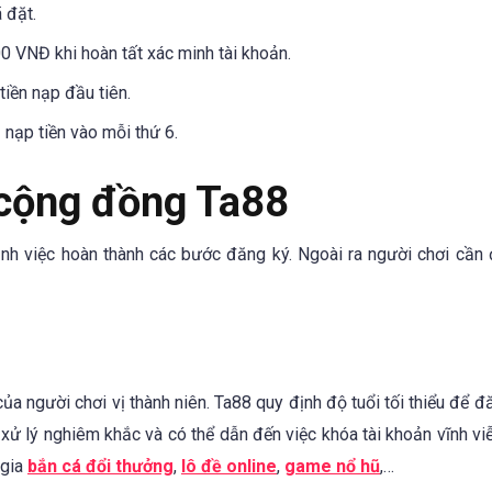
 đặt.
 VNĐ khi hoàn tất xác minh tài khoản.
iền nạp đầu tiên.
nạp tiền vào mỗi thứ 6.
 cộng đồng Ta88
cạnh việc hoàn thành các bước đăng ký. Ngoài ra người chơi cầ
a người chơi vị thành niên. Ta88 quy định độ tuổi tối thiểu để đă
ị xử lý nghiêm khắc và có thể dẫn đến việc khóa tài khoản vĩnh viễ
 gia
bắn cá đổi thưởng
,
lô đề online
,
game nổ hũ
,…