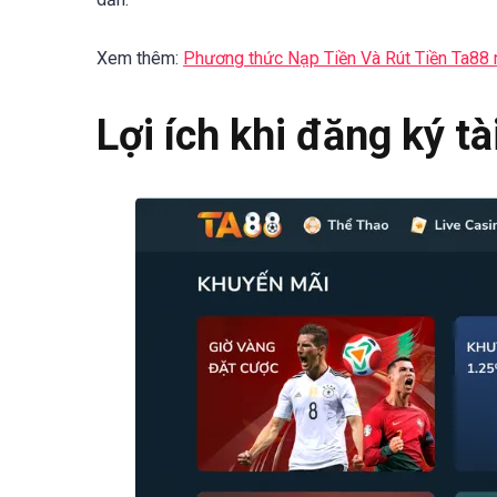
Xem thêm:
Phương thức Nạp Tiền Và Rút Tiền Ta88 n
Lợi ích khi đăng ký t