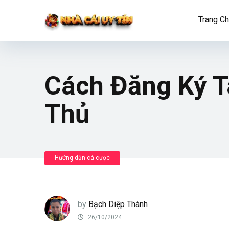
Trang C
Cách Đăng Ký T
Thủ
Hướng dẫn cá cược
by
Bạch Diệp Thành
26/10/2024