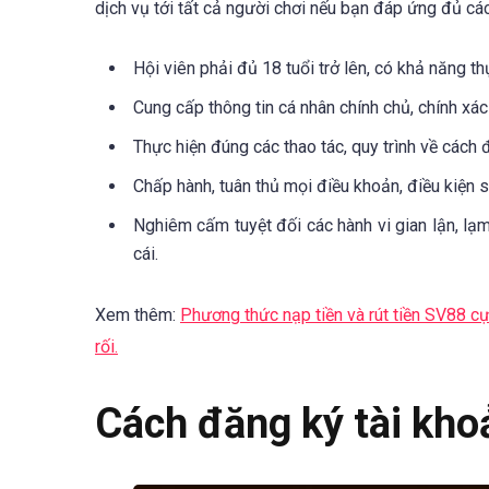
dịch vụ tới tất cả người chơi nếu bạn đáp ứng đủ các
Hội viên phải đủ 18 tuổi trở lên, có khả năng t
Cung cấp thông tin cá nhân chính chủ, chính xá
Thực hiện đúng các thao tác, quy trình về cách
Chấp hành, tuân thủ mọi điều khoản, điều kiện 
Nghiêm cấm tuyệt đối các hành vi gian lận, lạ
cái.
Xem thêm:
Phương thức nạp tiền và rút tiền SV88 cự
rối.
Cách đăng ký tài kho