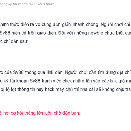
ăng ký tài khoản Sv88 với 3 bước
chính thức diễn ra vô cùng đơn giản, nhanh chóng. Người chơi chỉ
Sv88 hiển thị trên giao diện. Đối với những newbie chưa biết cá
c chỉ dẫn sau:
ức của Sv88 thông qua link dẫn. Người chơi cần tìm đúng địa chỉ
g ký tài khoản Sv88 tránh việc click nhầm lẫn vào các link giả m
ị lộ lọt thông tin hay hack máy chủ thì nhà cái sẽ không chịu tr
, nơi cơ hội thắng lớn luôn chờ đón bạn.