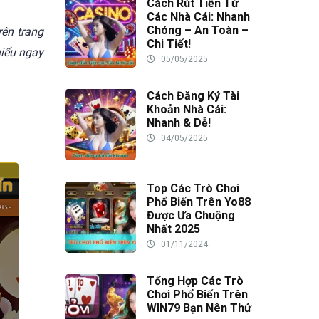
Cách Rút Tiền Từ
Các Nhà Cái: Nhanh
Chóng – An Toàn –
rên trang
Chi Tiết!
hiểu ngay
05/05/2025
Cách Đăng Ký Tài
Khoản Nhà Cái:
Nhanh & Dễ!
04/05/2025
Top Các Trò Chơi
Phổ Biến Trên Yo88
Được Ưa Chuộng
Nhất 2025
01/11/2024
Tổng Hợp Các Trò
Chơi Phổ Biến Trên
WIN79 Bạn Nên Thử