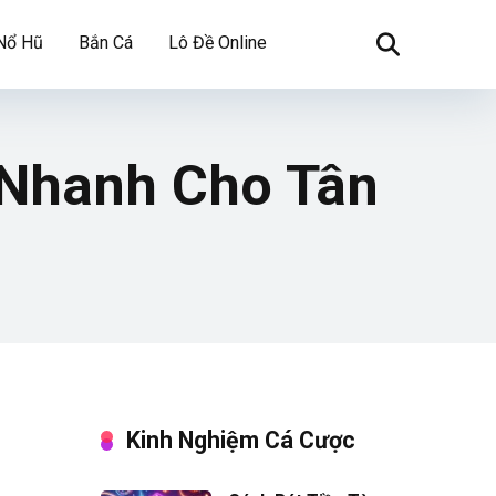
Nổ Hũ
Bắn Cá
Lô Đề Online
 Nhanh Cho Tân
Kinh Nghiệm Cá Cược