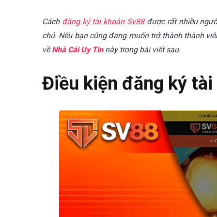
Cách
đăng ký tài khoản
Sv88
được rất nhiều người
chủ. Nếu bạn cũng đang muốn trở thành thành viên
về
Nhà Cái Uy Tín
này trong bài viết sau.
Điều kiện đăng ký tài