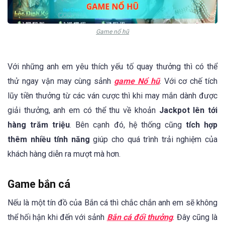
Game nổ hũ
Với những anh em yêu thích yếu tố quay thưởng thì có thể
thử ngay vận may cùng sảnh
game Nổ hũ
. Với cơ chế tích
lũy tiền thưởng từ các ván cược thì khi may mắn dành được
giải thưởng, anh em có thể thu về khoản
Jackpot lên tới
hàng trăm triệu
. Bên cạnh đó, hệ thống cũng
tích hợp
thêm nhiều tính năng
giúp cho quá trình trải nghiệm của
khách hàng diễn ra mượt mà hơn.
Game bắn cá
Nếu là một tín đồ của Bắn cá thì chắc chắn anh em sẽ không
thể hối hận khi đến với sảnh
Bắn cá đổi thưởng
. Đây cũng là