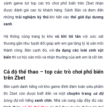
sảnh game lọt top các trò chơi phổ biến trên Zbet nhận
được đánh giá cao từ khách hàng. Sảnh Bắn cá đem đến
những
trải nghiệm kỳ thú
khi tiến vào
thế giới đại dương
xanh
.
Hệ thống cũng trang bị kho
vũ khí tối tân
với sức sát
thương gần như tuyệt đối giúp anh em gia tăng tỷ lệ săn mồi
thành công. Bên cạnh đó, với
đa dạng các loài sinh vật
biển
thì cơ hội săn mồi và nhận thưởng của anh em là rất lớn.
Cá độ thể thao – top các trò chơi phổ biến
trên Zbet
Bên cạnh danh tiếng với kho game đình đám toàn siêu phẩm
thì Zbet còn được biết đến và một
chuyên trang
cá độ
bóng đá
nổi tiếng
xanh chín.
Nhà cái cung cấp đầy đủ các