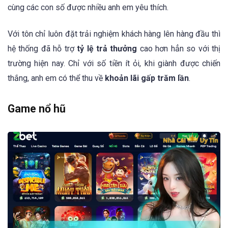
cùng các con số được nhiều anh em yêu thích.
Với tôn chỉ luôn đặt trải nghiệm khách hàng lên hàng đầu thì
hệ thống đã hỗ trợ
tỷ lệ trả thưởng
cao hơn hẳn so với thị
trường hiện nay. Chỉ với số tiền ít ỏi, khi giành được chiến
thắng, anh em có thể thu về
khoản lãi gấp trăm lần
.
Game nổ hũ