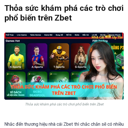
Thỏa sức khám phá các trò chơi
phổ biến trên Zbet
Thỏa sức khám phá các trò chơi phổ biến trên Zbet
Nhắc đến thương hiệu nhà cái Zbet thì chắc chắn sẽ có nhiều